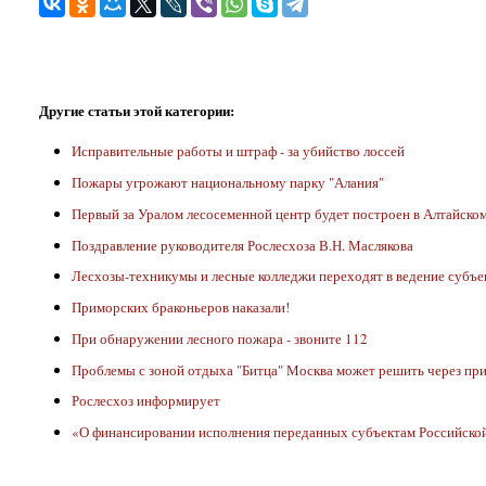
Другие статьи этой категории:
Исправительные работы и штраф - за убийство лоссей
Пожары угрожают национальному парку "Алания"
Первый за Уралом лесосеменной центр будет построен в Алтайском
Поздравление руководителя Рослесхоза В.Н. Маслякова
Лесхозы-техникумы и лесные колледжи переходят в ведение субъе
Приморских браконьеров наказали!
При обнаружении лесного пожара - звоните 112
Проблемы с зоной отдыха "Битца" Москва может решить через пр
Рослесхоз информирует
«О финансировании исполнения переданных субъектам Российской