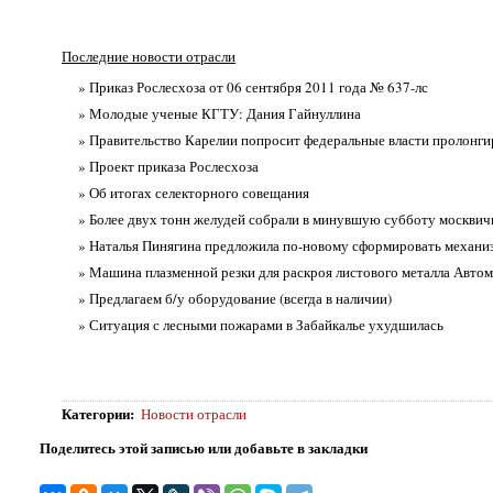
Последние новости отрасли
» Приказ Рослесхоза от 06 сентября 2011 года № 637-лс
» Молодые ученые КГТУ: Дания Гайнуллина
» Правительство Карелии попросит федеральные власти пролонги
» Проект приказа Рослесхоза
» Об итогах селекторного совещания
» Более двух тонн желудей собрали в минувшую субботу москвич
» Наталья Пинягина предложила по-новому сформировать механиз
» Машина плазменной резки для раскроя листового металла Автом
» Предлагаем б/у оборудование (всегда в наличии)
» Ситуация с лесными пожарами в Забайкалье ухудшилась
Категории
:
Новости отрасли
Поделитесь этой записью или добавьте в закладки