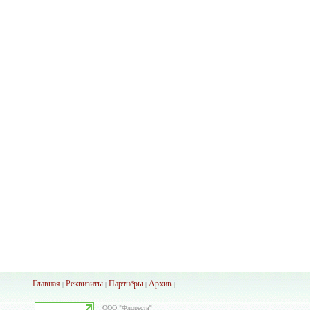
Главная
Реквизиты
Партнёры
Архив
|
|
|
|
ООО "Флореста"