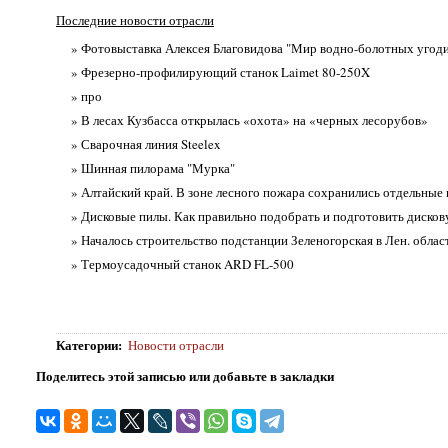
Последние новости отрасли
» Фотовыставка Алексея Благовидова "Мир водно-болотных угоди
» Фрезерно-профилирующий станок Laimet 80-250X
» про
» В лесах Кузбасса открылась «охота» на «черных лесорубов»
» Сварочная линия Steelex
» Шинная пилорама "Мурка"
» Алтайский край. В зоне лесного пожара сохранились отдельные
» Дисковые пилы. Как правильно подобрать и подготовить дисков
» Началось строительство подстанции Зеленогорская в Лен. обла
» Термоусадочный станок ARD FL-500
Категории
:
Новости отрасли
Поделитесь этой записью или добавьте в закладки