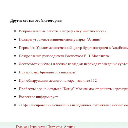
Другие статьи этой категории:
Исправительные работы и штраф - за убийство лоссей
Пожары угрожают национальному парку "Алания"
Первый за Уралом лесосеменной центр будет построен в Алтайском
Поздравление руководителя Рослесхоза В.Н. Маслякова
Лесхозы-техникумы и лесные колледжи переходят в ведение субъе
Приморских браконьеров наказали!
При обнаружении лесного пожара - звоните 112
Проблемы с зоной отдыха "Битца" Москва может решить через пр
Рослесхоз информирует
«О финансировании исполнения переданных субъектам Российской
Главная
Реквизиты
Партнёры
Архив
|
|
|
|