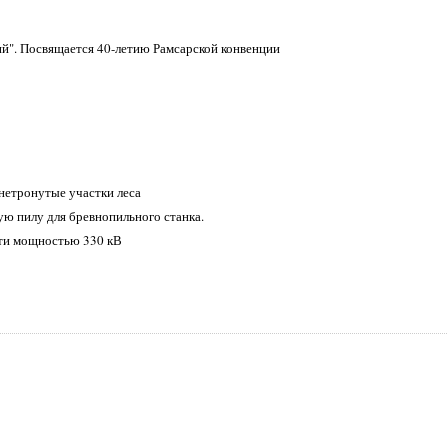
й". Посвящается 40-летию Рамсарской конвенции
 нетронутые участки леса
ую пилу для бревнопильного станка.
сти мощностью 330 кВ