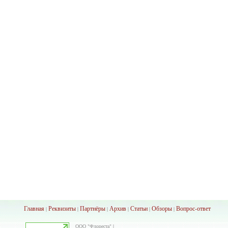
Главная
Реквизиты
Партнёры
Архив
Ста
тьи
Обзоры
Вопрос-ответ
|
|
|
|
|
|
ООО "Флореста" |