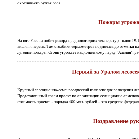
охотничьего ружья лося.
Пожары угрожа
На юге России побит рекорд предновогодних температур - плюс 19. 
вишня и персик. Там столбики термометров поднялись до отметки пл
луговые пожары. Огонь угрожает национальному парку "Алания", р
Первый за Уралом лесосем
Крупный селекционно-семеноводческий комплекс для разведения лесо
Представленный краем проект по организации селекционно-семеново
стоимость проекта - порядка 400 млн. рублей – это средства федера
Поздравление рук