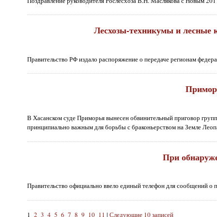
Поздравление руководителя Рослесхоза В.Н. Маслякова с Новым 201
Лесхозы-техникумы и лесные к
Правительство РФ издало распоряжение о передаче регионам федер
Приморс
В Хасанском суде Приморья вынесен обвинительный приговор групп
принципиально важным для борьбы с браконьерством на Земле Леоп
При обнаруже
Правительство официально ввело единый телефон для сообщений о п
1
2
3
4
5
6
7
8
9
10
11
|
Следующие 10 записей