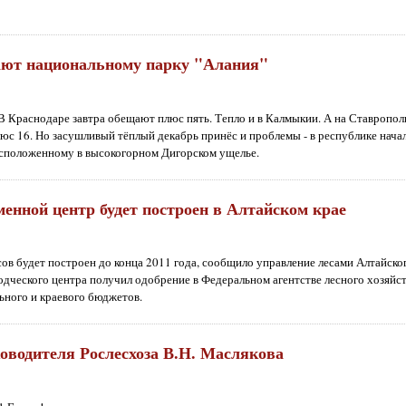
ют национальному парку "Алания"
В Краснодаре завтра обещают плюс пять. Тепло и в Калмыкии. А на Ставрополь
юс 16. Но засушливый тёплый декабрь принёс и проблемы - в республике нача
асположенному в высокогорном Дигорском ущелье.
енной центр будет построен в Алтайском крае
в будет построен до конца 2011 года, сообщило управление лесами Алтайског
дческого центра получил одобрение в Федеральном агентстве лесного хозяйс
льного и краевого бюджетов.
оводителя Рослесхоза В.Н. Маслякова