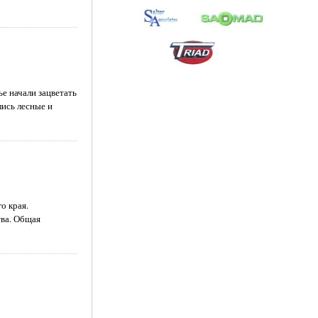
е начали зацветать
лись лесные и
о края.
тва. Общая