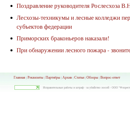
Поздравление руководителя Рослесхоза В.
Лесхозы-техникумы и лесные колледжи пер
субъектов федерации
Приморских браконьеров наказали!
При обнаружении лесного пожара - звоните
Главная
Реквизиты
Партнёры
Архив
Ста
тьи
Обзоры
Вопрос-ответ
|
|
|
|
|
|
Исправительные работы и штраф - за убийство лоссей - ООО "Флореста