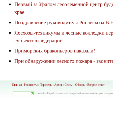
Первый за Уралом лесосеменной центр буд
крае
Поздравление руководителя Рослесхоза В.
Лесхозы-техникумы и лесные колледжи пер
субъектов федерации
Приморских браконьеров наказали!
При обнаружении лесного пожара - звоните
Главная
Реквизиты
Партнёры
Архив
Ста
тьи
Обзоры
Вопрос-ответ
|
|
|
|
|
|
Алтайский край получит 140 млн рублей на создание четырех пожарно-