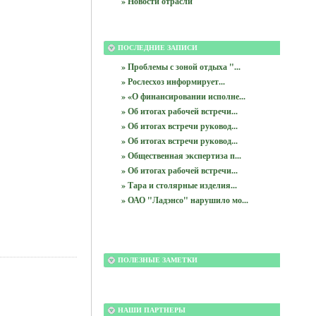
» Новости отрасли
ПОСЛЕДНИЕ ЗАПИСИ
» Проблемы с зоной отдыха "...
» Рослесхоз информирует...
» «О финансировании исполне...
» Об итогах рабочей встречи...
» Об итогах встречи руковод...
» Об итогах встречи руковод...
» Общественная экспертиза п...
» Об итогах рабочей встречи...
» Тара и столярные изделия...
» ОАО "Ладэнсо" нарушило мо...
ПОЛЕЗНЫЕ ЗАМЕТКИ
НАШИ ПАРТНЕРЫ