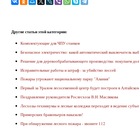
Другие статьи этой категории:
Комплектующие для ЧПУ станков
Безопасное электричество: какой автоматический выключатель вы
Решение для деревообрабатывающего производства: покупаем до
Исправительные работы и штраф - за убийство лоссей
Пожары угрожают национальному парку "Алания"
Первый за Уралом лесосеменной центр будет построен в Алтайском
Поздравление руководителя Рослесхоза В.Н. Маслякова
Лесхозы-техникумы и лесные колледжи переходят в ведение субъе
Приморских браконьеров наказали!
При обнаружении лесного пожара - звоните 112