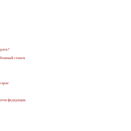
брать?
лбежный станок
 крае
ктов федерации