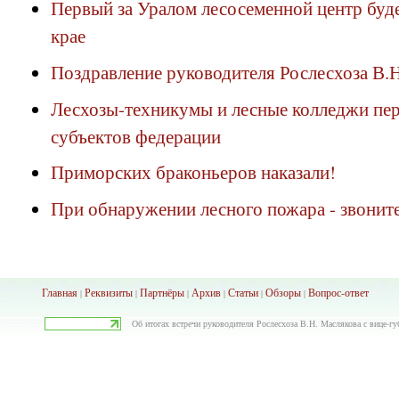
Первый за Уралом лесосеменной центр буд
крае
Поздравление руководителя Рослесхоза В.
Лесхозы-техникумы и лесные колледжи пер
субъектов федерации
Приморских браконьеров наказали!
При обнаружении лесного пожара - звоните
Главная
Реквизиты
Партнёры
Архив
Ста
тьи
Обзоры
Вопрос-ответ
|
|
|
|
|
|
Об итогах встречи руководителя Рослесхоза В.Н. Маслякова с вице-гу