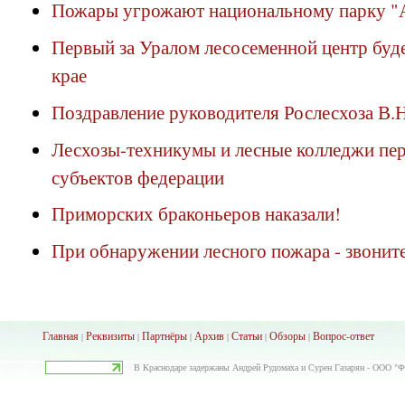
Пожары угрожают национальному парку "
Первый за Уралом лесосеменной центр буд
крае
Поздравление руководителя Рослесхоза В.
Лесхозы-техникумы и лесные колледжи пер
субъектов федерации
Приморских браконьеров наказали!
При обнаружении лесного пожара - звоните
Главная
Реквизиты
Партнёры
Архив
Ста
тьи
Обзоры
Вопрос-ответ
|
|
|
|
|
|
В Краснодаре задержаны Андрей Рудомаха и Сурен Газарян - ООО "Фл